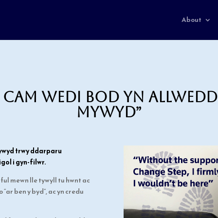
About
d Cam wedi bod yn allwed
mywyd”
ywyd trwy ddarparu
ol i gyn-filwr.
ul mewn lle tywyll tu hwnt ac
“ar ben y byd”, ac yn credu