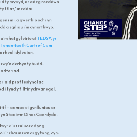
id fy mywyd, ar adeg roeddwn
 fy fflat,” meddai.
en i mi, a gweithio ochr yn
dd a sgiliau i’m cynorthwyo.
da’m hatgyfeirio at
TEDS®
,
yr
 Tenantiaeth Cartref Cwm
a rheoli dyledion.
 rwy’n derbyn fy budd-
y adferiad.
riaid proffesiynol ac
i fynd y filltir ychwanegol.
itif
—
ac mae ei gynlluniau ar
on yn Stadiwm Dinas Caerdydd.
lwyr a’u teuluoedd yng
i’r rhai mewn argyfwng, cyn-