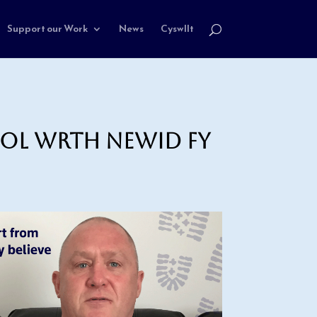
Support our Work
News
Cyswllt
dol wrth newid fy