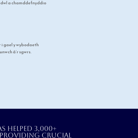
meddwl a chamddefnyddio
r i gael y wybodaeth
unwch â’r sgwrs.
as helped 3,000+
, providing crucial