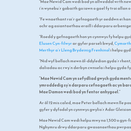
“Mae Newid Cam wedi bod yn allweddol wrth new
i’n wynebu’r gobaith go iawn o gael fy troi allan o
“Fe wnaethant roi’r gefnogaeth yr oeddwn ei hang
ochr ag asiantaethau eraill i ddarparu arbenige
“Roedd y gefnogaeth hon yn cynnwys fy helpu gy
Elusen Cyn-filwyr
ar gyfer parseli bwyd,
Cymorth
Merthyr a’r
Lleng Brydeinig Frenhinol
i helpu gyd
“Nid wyf bellach mewn ôl-ddyledion gyda’r rhent,
daliadau ac rwy’n derbyn cwnsela i helpu gyda f
“Mae Newid Cam yn sefydliad gwych gyda mento
ymroddedig sy’n darparu cefnogaeth ac yn barod 
Mae Damon wedi bod yn fentor anhygoel.”
Ar ôl 12 mis caled, mae Peter bellach mewn lle pos
gyfer y dyfodol yn cynnwys gwylio’r Adar Gleisi
Mae Newid Cam wedi helpu mwy na 1,500 o gyn-fi
Nghymru drwy ddarparu gwasanaethau pwrpasol 