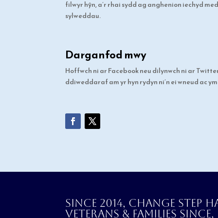
filwyr hŷn, a’r rhai sydd ag anghenion iechyd 
sylweddau.
Darganfod mwy
Hoffwch ni ar Facebook neu dilynwch ni ar Twitte
ddiweddaraf am yr hyn rydyn ni’n ei wneud ac ym
Since 2014, Change Step h
veterans & families since