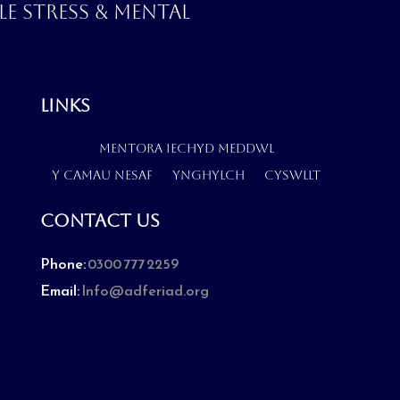
le stress & mental
Links
Mentora iechyd meddwl
Y camau nesaf
Ynghylch
Cyswllt
Contact Us
Phone:
0300 777 2259
Email:
Info@adferiad.org