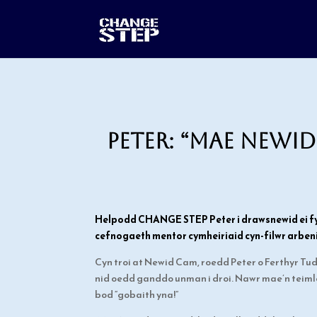
Peter: “Mae Newi
Helpodd CHANGE STEP Peter i drawsnewid ei f
cefnogaeth mentor cymheiriaid cyn-filwr arbenig
Cyn troi at Newid Cam, roedd Peter o Ferthyr Tudf
nid oedd ganddo unman i droi. Nawr mae’n teimlo 
bod “gobaith yna!”